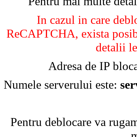
Pentru mai multe detal
In cazul in care debl
ReCAPTCHA, exista posibil
detalii l
Adresa de IP bloca
Numele serverului este:
se
Pentru deblocare va ruga
m