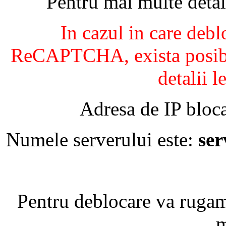
Pentru mai multe detal
In cazul in care debl
ReCAPTCHA, exista posibil
detalii l
Adresa de IP bloca
Numele serverului este:
se
Pentru deblocare va ruga
m